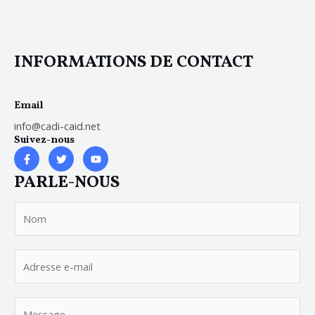
INFORMATIONS DE CONTACT
Email
info@cadi-caid.net
Suivez-nous
F
T
Y
a
w
o
c
i
u
PARLE-NOUS
e
t
t
b
t
u
o
e
b
o
r
e
k
-
f